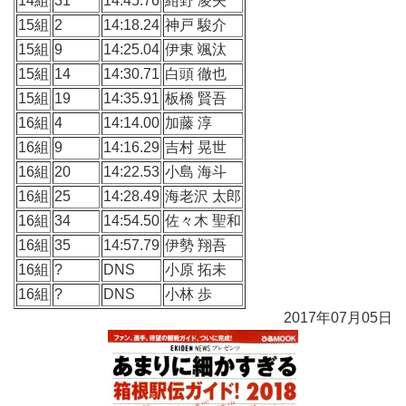
14組
31
14:45.76
紺野 凌矢
15組
2
14:18.24
神戸 駿介
15組
9
14:25.04
伊東 颯汰
15組
14
14:30.71
白頭 徹也
15組
19
14:35.91
板橋 賢吾
16組
4
14:14.00
加藤 淳
16組
9
14:16.29
吉村 晃世
16組
20
14:22.53
小島 海斗
16組
25
14:28.49
海老沢 太郎
16組
34
14:54.50
佐々木 聖和
16組
35
14:57.79
伊勢 翔吾
16組
?
DNS
小原 拓未
16組
?
DNS
小林 歩
2017年07月05日