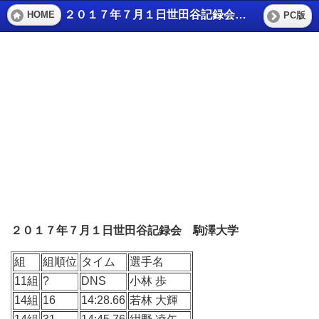
２０１７年７月１日世田谷記録会 駒澤大学
HOME
PC版
２０１７年７月１日世田谷記録会 駒澤大学
組
組順位
タイム
選手名
11組
?
DNS
小林 歩
14組
16
14:28.66
若林 大輝