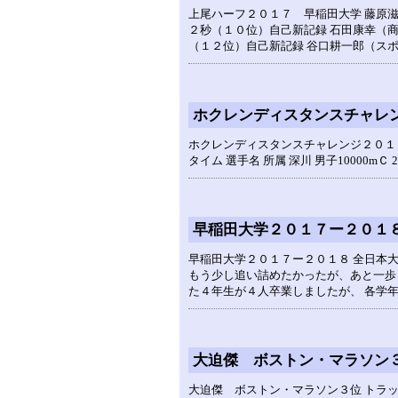
上尾ハーフ２０１７ 早稲田大学 藤
２秒（１０位）自己新記録 石田康幸
（１２位）自己新記録 谷口耕一郎（ス
ホクレンディスタンスチャレ
ホクレンディスタンスチャレンジ２０１
タイム 選手名 所属 深川 男子10000mＣ 2 2
早稲田大学２０１７ー２０１
早稲田大学２０１７ー２０１８ 全日本
もう少し追い詰めたかったが、あと一歩
た４年生が４人卒業しましたが、 各学
大迫傑 ボストン・マラソン
大迫傑 ボストン・マラソン３位 トラ