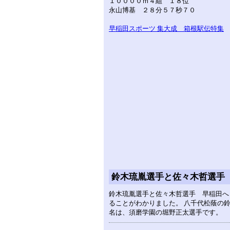
１００００ｍ４組 １８位
永山博基 ２８分５７秒７０
早稲田スポーツ 集大成 箱根駅伝特集
鈴木琉胤選手と佐々木哲選手
鈴木琉胤選手と佐々木哲選手 早稲田へ
ることがわかりました。 八千代松蔭の鈴
名は、須磨学園の堀野正太選手です。