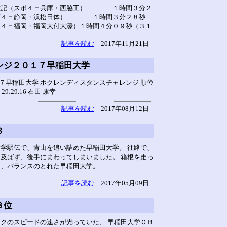
原滋記（スポ４＝兵庫・西脇工） １時間３分２
（商４＝静岡・浜松日体） １時間３分２８秒
ポ４＝福岡・福岡大付大濠）１時間４分０９秒（３１
記事を読む
2017年11月21日
ンジ２０１７早稲田大学
７早稲田大学 ホクレンディスタンスチャレンジ 順位
9:29.16 石田 康幸
記事を読む
2017年08月12日
８
大学駅伝で、青山を追い詰めた早稲田大学。 往路で、
 及ばず、後手にまわってしまいました。 箱根を走っ
年、バランスのとれた早稲田大学。
記事を読む
2017年05月09日
３位
ックのスピードの速さが光っていた、 早稲田大学ＯＢ