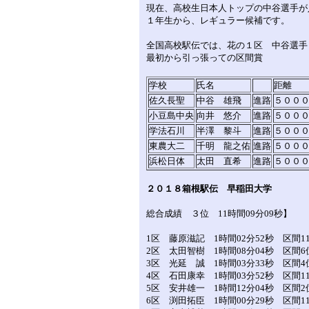
現在、高校生日本人トップの中谷選手が
１年生から、レギュラー候補です。
全国高校駅伝では、花の１区 中谷選手
最初から引っ張っての区間賞
学校
氏名
距離
佐久長聖
中谷 雄飛
進路
５００
小豆島中央
向井 悠介
進路
５００
学法石川
半澤 黎斗
進路
５００
東農大二
千明 龍之佑
進路
５００
浜松日体
太田 直希
進路
５００
２０１８箱根駅伝 早稲田大学
総合成績 ３位 11時間09分09秒】
1区 藤原滋記 1時間02分52秒 区間1
2区 太田智樹 1時間08分04秒 区間6
3区 光延 誠 1時間03分33秒 区間4
4区 石田康幸 1時間03分52秒 区間1
5区 安井雄一 1時間12分04秒 区間
6区 渕田拓臣 1時間00分29秒 区間1