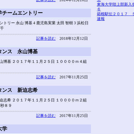
東海大学陸上部新入
６
学チームエントリー
箱根駅伝２０１７ 
速報
ー 永山 博基 4 鹿児島実業 太田 智樹 3 浜松日
 千
記事を読む
2018年12月12日
タンス 永山博基
山博基 ２０１７年１１月２５日 １００００ｍ４組
記事を読む
2017年11月25日
タンス 新迫志希
迫志希 ２０１７年１１月２５日 １００００ｍ２組
９秒８９
記事を読む
2017年11月25日
大学