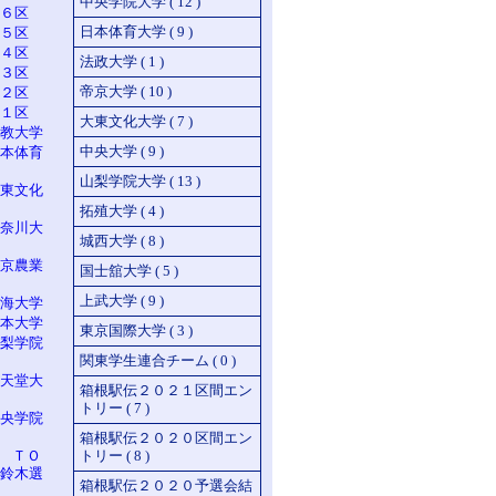
中央学院大学 ( 12 )
６区
日本体育大学 ( 9 )
５区
４区
法政大学 ( 1 )
３区
帝京大学 ( 10 )
２区
１区
大東文化大学 ( 7 )
教大学
中央大学 ( 9 )
本体育
山梨学院大学 ( 13 )
東文化
拓殖大学 ( 4 )
奈川大
城西大学 ( 8 )
京農業
国士舘大学 ( 5 )
上武大学 ( 9 )
海大学
本大学
東京国際大学 ( 3 )
梨学院
関東学生連合チーム ( 0 )
天堂大
箱根駅伝２０２１区間エン
トリー ( 7 )
央学院
箱根駅伝２０２０区間エン
n ＴＯ
トリー ( 8 )
鈴木選
箱根駅伝２０２０予選会結