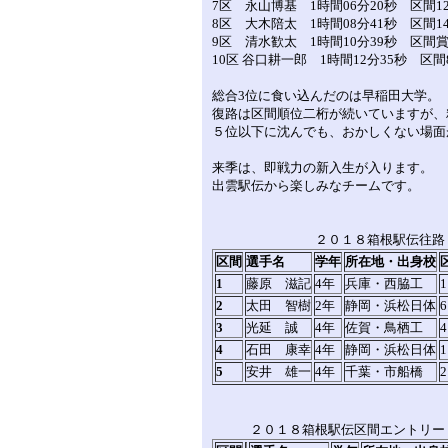
7区 永山博基 1時間06分20秒 区間1
8区 大木陪太 1時間08分41秒 区間1
9区 清水歓太 1時間10分39秒 区間
10区 谷口耕一郎 1時間12分35秒 区間
総合3位に食い込んだのは早稲田大学。
復路は区間順位二桁が続いていますが、
５位以下に沈んでも、おかしくない場面
来季は、即戦力の新入生が入ります。
出雲駅伝から楽しみなチームです。
２０１８箱根駅伝往路
区間
選手名
学年
所在地・出身校
1
藤原 滋記
4年
兵庫・西脇工
1
2
太田 智樹
2年
静岡・浜松日体
6
3
光延 誠
4年
佐賀・鳥栖工
4
4
石田 康幸
4年
静岡・浜松日体
1
5
安井 雄一
4年
千葉・市船橋
2
２０１８箱根駅伝区間エントリー