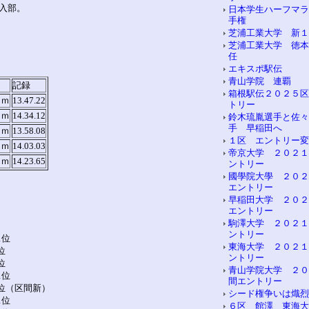
入部。
日本学生ハーフマラ
手権
芝浦工業大学 新１
芝浦工業大学 徳本
任
エキスポ駅伝
青山学院 連覇
記録
箱根駅伝２０２５区
０ｍ
13.47.22
トリー
０ｍ
14.34.12
鈴木琉胤選手と佐々
手 早稲田へ
０ｍ
13.58.08
１区 エントリー変
０ｍ
14.03.03
帝京大学 ２０２１
０ｍ
14.23.65
ントリー
國學院大學 ２０２
エントリー
早稲田大学 ２０２
エントリー
駒澤大学 ２０２１
ントリー
1位
東海大学 ２０２１
位
ントリー
位
青山学院大学 ２０
1位
間エントリー
2位（区間新）
シード権争いは熾烈
1位
６区 館澤 東海大