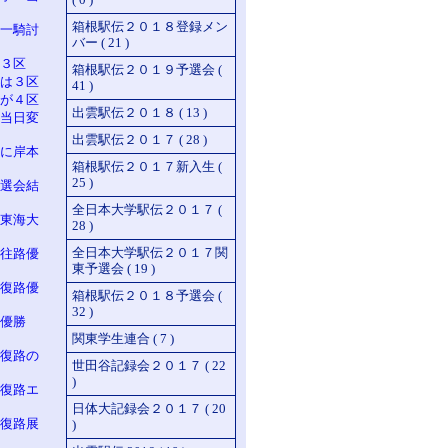
箱根駅伝２０１８登録メン
一騎討
バー ( 21 )
３区
箱根駅伝２０１９予選会 (
は３区
41 )
が４区
出雲駅伝２０１８ ( 13 )
当日変
出雲駅伝２０１７ ( 28 )
に岸本
箱根駅伝２０１７新入生 (
25 )
選会結
全日本大学駅伝２０１７ (
東海大
28 )
全日本大学駅伝２０１７関
往路優
東予選会 ( 19 )
復路優
箱根駅伝２０１８予選会 (
32 )
 優勝
関東学生連合 ( 7 )
復路の
世田谷記録会２０１７ ( 22
)
復路エ
日体大記録会２０１７ ( 20
復路展
)