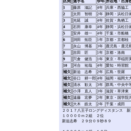
区間
選手名
学年
所在地・出身
1
藤原 滋記
4年
兵庫・西脇工
2
太田 智樹
2年
静岡・浜松日
3
光延 誠
4年
佐賀・鳥栖工
4
石田 康幸
4年
静岡・浜松日
5
安井 雄一
4年
千葉・市船橋
6
渕田 拓臣
1年
京都・京都桂
7
永山 博基
3年
鹿児島・鹿児
8
吉田 匠
1年
京都・洛南
9
宍倉 健浩
1年
東京・早稲田
10
河合 祐哉
4年
愛知・時習館
補欠
新迫 志希
2年
広島・世羅
補欠
谷口 耕一郎
4年
福岡・福岡大
補欠
清水 歓太
3年
群馬・中央中
補欠
小澤 直人
3年
滋賀・草津東
補欠
遠藤 宏夢
2年
東京・国学院
補欠
大木 皓太
2年
千葉・成田
２０１７八王子ロングディスタンス 新
１００００ｍ２組 ２位
新迫志希 ２９分０９秒８９