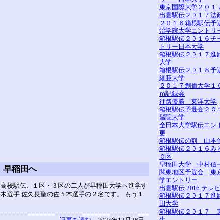
東京国際大学２０１
出雲駅伝２０１７法
２０１６箱根駅伝予
治学院大学エントリ
箱根駅伝２０１６チ
トリー日本大学
箱根駅伝２０１７進路
大学
箱根駅伝２０１８予
細亜大学
２０１７創価大学１
ｍ記録会
往路優勝 東洋大学
箱根駅伝予選会２０
習院大学
全日本大学駅伝エン
更
箱根駅伝の刻 山本
箱根駅伝２０１６み
０区
早稲田大学 中村信
 早稲田へ
関東地区予選会 東
学エントリー
 高校駅伝、１区・３区の二人が早稲田大学へ進学す
出雲駅伝 2016 テレ
木選手 佐久長聖の佐々木選手の２名です。 もう１
箱根駅伝２０１７進
田大学
箱根駅伝２０１７ 
生
記事を読む
2024年12月26日