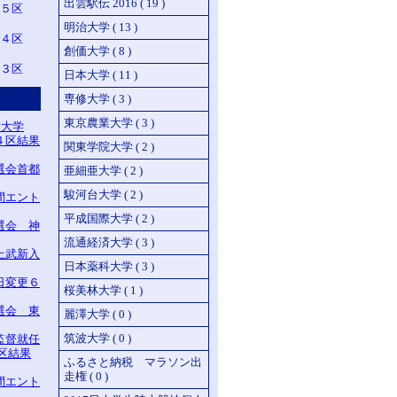
出雲駅伝 2016 ( 19 )
 ５区
明治大学 ( 13 )
 ４区
創価大学 ( 8 )
３区
日本大学 ( 11 )
専修大学 ( 3 )
東京農業大学 ( 3 )
堂大学
４区結果
関東学院大学 ( 2 )
選会首都
亜細亜大学 ( 2 )
駿河台大学 ( 2 )
間エント
平成国際大学 ( 2 )
選会 神
流通経済大学 ( 3 )
上武新入
日本薬科大学 ( 3 )
日変更６
桜美林大学 ( 1 )
選会 東
麗澤大学 ( 0 )
筑波大学 ( 0 )
監督就任
区結果
ふるさと納税 マラソン出
走権 ( 0 )
間エント