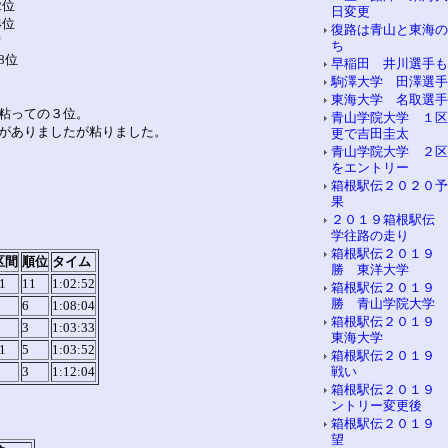
2位
日変更
4位
復路は青山と東海の
賞
ち
8位
早稲田 井川選手も
駒澤大学 田澤選手
東海大学 名取選手
粘っての３位。
青山学院大学 １区
がありましたが粘りました。
更で吉田圭太
青山学院大学 ２区
をエントリー
箱根駅伝２０２０予
果
２０１９箱根駅伝 
学往路の走り
箱根駅伝２０１９ 
区間
順位
タイム
勝 東洋大学
1
11
1:02:52
箱根駅伝２０１９ 
勝 青山学院大学
6
1:08:04
箱根駅伝２０１９
3
1:03:33
東海大学
1
5
1:03:52
箱根駅伝２０１９ 
3
1:12:04
戦い
箱根駅伝２０１９ 
ントリー変更後
箱根駅伝２０１９ 
望