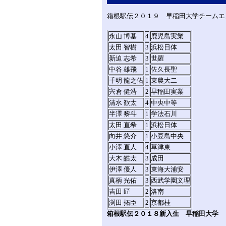
箱根駅伝２０１９ 早稲田大学チームエ
永山 博基
4
鹿児島実業
太田 智樹
3
浜松日体
新迫 志希
3
世羅
中谷 雄飛
1
佐久長聖
千明 龍之佑
1
東農大二
宍倉 健浩
2
早稲田実業
清水 歓太
4
中央中等
半澤 黎斗
1
学法石川
太田 直希
1
浜松日体
向井 悠介
1
小豆島中央
小澤 直人
4
草津東
大木 皓太
3
成田
伊澤 優人
3
東海大浦安
真柄 光佑
3
西武学園文理
吉田 匠
2
洛南
渕田 拓臣
2
京都桂
箱根駅伝２０１８新入生 早稲田大学