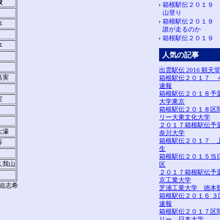
校
箱根駅伝２０１９
山登り
箱根駅伝２０１９
体
誰が走るのか
箱根駅伝２０１９ 
体
人気の記事
出雲駅伝 2016 順天
島実
箱根駅伝２０１７ 
速報
箱根駅伝２０１８予
実
大学東京
箱根駅伝２０１８区
リー大東文化大学
２０１７箱根駅伝予
大濠
奈川大学
箱根駅伝２０１７ 
等
生
箱根駅伝２０１５当
久我山
区
２０１７箱根駅伝予
京工業大学
迫志希
芝浦工業大学 徳本
箱根駅伝２０１６ ３
速報
箱根駅伝２０１７区
リー 日本大学