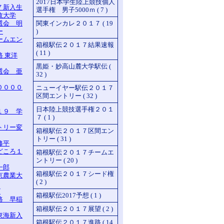
2017日本学生陸上競技個人
７新入生
選手権 男子5000ｍ ( 7 )
政大学
選会 明
関東インカレ２０１７ ( 19
ー
)
ームエン
箱根駅伝２０１７結果速報
( 11 )
 東洋
黒姫・妙高山麓大学駅伝 (
選会 亜
32 )
００００
ニューイヤー駅伝２０１７
区間エントリー ( 32 )
日本陸上競技選手権２０１
１９ 学
７ ( 1 )
トリー変
箱根駅伝２０１７区間エン
トリー ( 31 )
修平
どころ１
箱根駅伝２０１７チームエ
ントリー ( 20 )
一郎
箱根駅伝２０１７シード権
京農業大
( 2 )
ビ
箱根駅伝2017予想 ( 1 )
路 早稲
箱根駅伝２０１７展望 ( 2 )
東海新入
箱根駅伝２０１７進路 ( 14