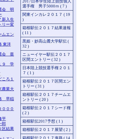
2017日本学生陸上競技個人
選手権 男子5000ｍ ( 7 )
選会 明
ー
関東インカレ２０１７ ( 19
７新入生
)
トリー変
箱根駅伝２０１７結果速報
( 11 )
ームエン
黒姫・妙高山麓大学駅伝 (
 東洋
32 )
選会 亜
ニューイヤー駅伝２０１７
区間エントリー ( 32 )
１９ 学
日本陸上競技選手権２０１
７ ( 1 )
ビ
どころ１
箱根駅伝２０１７区間エン
トリー ( 31 )
京農業大
箱根駅伝２０１７チームエ
路 早稲
ントリー ( 20 )
箱根駅伝２０１７シード権
００００
( 2 )
修平
箱根駅伝2017予想 ( 1 )
一郎
５区結果
箱根駅伝２０１７展望 ( 2 )
箱根駅伝２０１７進路 ( 14
ームエン