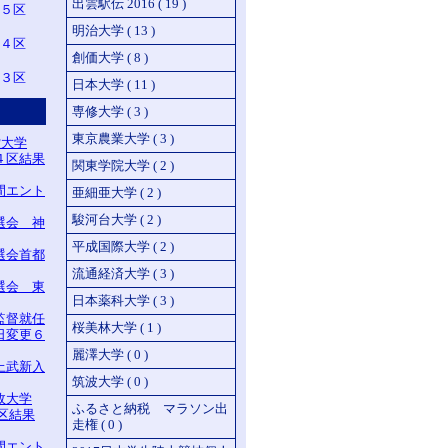
出雲駅伝 2016 ( 19 )
 ５区
明治大学 ( 13 )
 ４区
創価大学 ( 8 )
３区
日本大学 ( 11 )
専修大学 ( 3 )
東京農業大学 ( 3 )
堂大学
４区結果
関東学院大学 ( 2 )
間エント
亜細亜大学 ( 2 )
駿河台大学 ( 2 )
選会 神
平成国際大学 ( 2 )
選会首都
流通経済大学 ( 3 )
選会 東
日本薬科大学 ( 3 )
監督就任
桜美林大学 ( 1 )
日変更６
麗澤大学 ( 0 )
上武新入
筑波大学 ( 0 )
政大学
ふるさと納税 マラソン出
区結果
走権 ( 0 )
間エント