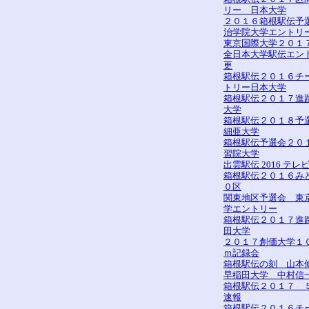
リー 日本大学
２０１６箱根駅伝予
治学院大学エントリ
東京国際大学２０１
全日本大学駅伝エン
更
箱根駅伝２０１６チ
トリー日本大学
箱根駅伝２０１７進路
大学
箱根駅伝２０１８予
細亜大学
箱根駅伝予選会２０
習院大学
出雲駅伝 2016 テレ
箱根駅伝２０１６み
０区
関東地区予選会 東
学エントリー
箱根駅伝２０１７進
田大学
２０１７創価大学１
ｍ記録会
箱根駅伝の刻 山本
早稲田大学 中村信
箱根駅伝２０１７ 
速報
箱根駅伝２０１６チ