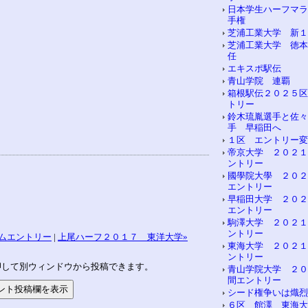
日本学生ハーフマラ
手権
芝浦工業大学 新１
芝浦工業大学 徳本
任
エキスポ駅伝
青山学院 連覇
箱根駅伝２０２５区
トリー
鈴木琉胤選手と佐々
手 早稲田へ
１区 エントリー変
帝京大学 ２０２１
ントリー
國學院大學 ２０２
エントリー
早稲田大学 ２０２
エントリー
駒澤大学 ２０２１
ントリー
ムエントリー
|
上尾ハーフ２０１７ 東洋大学»
東海大学 ２０２１
ントリー
押して別ウィンドウから投稿できます。
青山学院大学 ２０
間エントリー
シード権争いは熾烈
６区 館澤 東海大