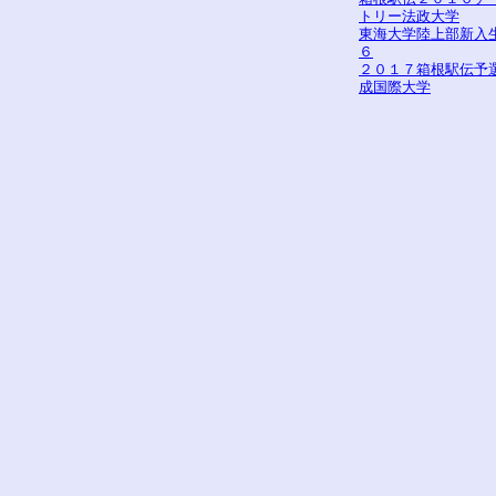
トリー法政大学
東海大学陸上部新入
６
２０１７箱根駅伝予
成国際大学