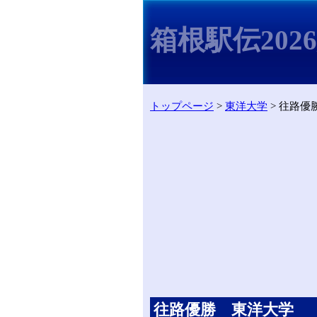
箱根駅伝202
トップページ
>
東洋大学
> 往路優
往路優勝 東洋大学