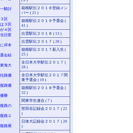
箱根駅伝２０１８登録メン
一騎討
バー ( 21 )
３区
箱根駅伝２０１９予選会 (
は３区
41 )
が４区
出雲駅伝２０１８ ( 13 )
当日変
出雲駅伝２０１７ ( 28 )
に岸本
箱根駅伝２０１７新入生 (
25 )
選会結
全日本大学駅伝２０１７ (
東海大
28 )
全日本大学駅伝２０１７関
往路優
東予選会 ( 19 )
復路優
箱根駅伝２０１８予選会 (
32 )
 優勝
関東学生連合 ( 7 )
復路の
世田谷記録会２０１７ ( 22
)
復路エ
日体大記録会２０１７ ( 20
復路展
)