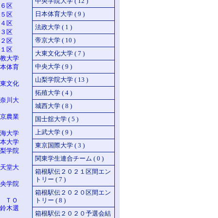
中央学院大学 ( 12 )
６区
日本体育大学 ( 9 )
５区
４区
法政大学 ( 1 )
３区
帝京大学 ( 10 )
２区
１区
大東文化大学 ( 7 )
教大学
中央大学 ( 9 )
本体育
山梨学院大学 ( 13 )
東文化
拓殖大学 ( 4 )
奈川大
城西大学 ( 8 )
京農業
国士舘大学 ( 5 )
上武大学 ( 9 )
海大学
本大学
東京国際大学 ( 3 )
梨学院
関東学生連合チーム ( 0 )
天堂大
箱根駅伝２０２１区間エン
トリー ( 7 )
央学院
箱根駅伝２０２０区間エン
n ＴＯ
トリー ( 8 )
鈴木選
箱根駅伝２０２０予選会結