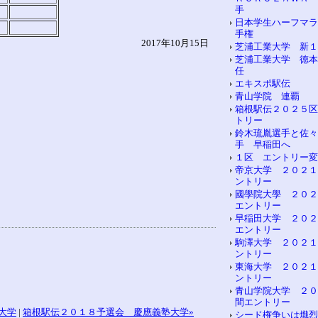
手
日本学生ハーフマラ
手権
2017年10月15日
芝浦工業大学 新１
芝浦工業大学 徳本
任
エキスポ駅伝
青山学院 連覇
箱根駅伝２０２５区
トリー
鈴木琉胤選手と佐々
手 早稲田へ
１区 エントリー変
帝京大学 ２０２１
ントリー
國學院大學 ２０２
エントリー
早稲田大学 ２０２
エントリー
駒澤大学 ２０２１
ントリー
東海大学 ２０２１
ントリー
青山学院大学 ２０
間エントリー
大学
|
箱根駅伝２０１８予選会 慶應義塾大学»
シード権争いは熾烈