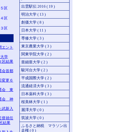
出雲駅伝 2016 ( 19 )
 ５区
明治大学 ( 13 )
 ４区
創価大学 ( 8 )
３区
日本大学 ( 11 )
専修大学 ( 3 )
東京農業大学 ( 3 )
間エント
関東学院大学 ( 2 )
堂大学
４区結果
亜細亜大学 ( 2 )
駿河台大学 ( 2 )
選会首都
平成国際大学 ( 2 )
日変更６
流通経済大学 ( 3 )
選会 東
日本薬科大学 ( 3 )
選会 神
桜美林大学 ( 1 )
上武新入
麗澤大学 ( 0 )
筑波大学 ( 0 )
監督就任
区結果
ふるさと納税 マラソン出
走権 ( 0 )