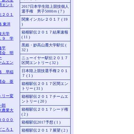
７新入生
間エント
2017日本学生陸上競技個人
選手権 男子5000ｍ ( 7 )
生２０１
関東インカレ２０１７ ( 19
 東洋
)
箱根駅伝２０１７結果速報
政大学
( 11 )
１９ 学
黒姫・妙高山麓大学駅伝 (
修平
32 )
選会 明
ー
ニューイヤー駅伝２０１７
ームエン
区間エントリー ( 32 )
日本陸上競技選手権２０１
路 早稲
７ ( 1 )
選会 亜
箱根駅伝２０１７区間エン
トリー ( 31 )
トリー変
箱根駅伝２０１７チームエ
ントリー ( 20 )
一郎
箱根駅伝２０１７シード権
京農業大
( 2 )
００００
箱根駅伝2017予想 ( 1 )
どころ１
箱根駅伝２０１７展望 ( 2 )