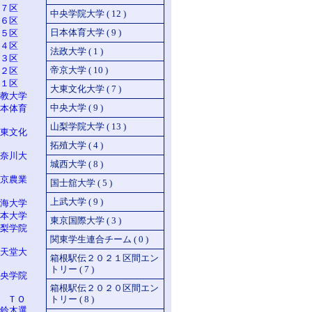
７区
中央学院大学 ( 12 )
６区
日本体育大学 ( 9 )
５区
４区
法政大学 ( 1 )
３区
帝京大学 ( 10 )
２区
１区
大東文化大学 ( 7 )
教大学
中央大学 ( 9 )
本体育
山梨学院大学 ( 13 )
東文化
拓殖大学 ( 4 )
奈川大
城西大学 ( 8 )
京農業
国士舘大学 ( 5 )
上武大学 ( 9 )
海大学
本大学
東京国際大学 ( 3 )
梨学院
関東学生連合チーム ( 0 )
天堂大
箱根駅伝２０２１区間エン
トリー ( 7 )
央学院
箱根駅伝２０２０区間エン
n ＴＯ
トリー ( 8 )
鈴木選