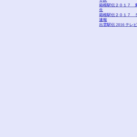
０区
箱根駅伝２０１７ 
生
箱根駅伝２０１７ 
速報
出雲駅伝 2016 テレ