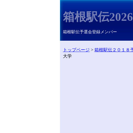
箱根駅伝202
箱根駅伝予選会登録メンバー
トップページ
>
箱根駅伝２０１８
大学