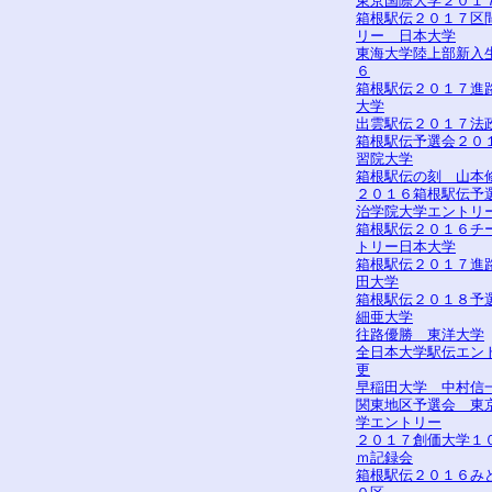
東京国際大学２０１
箱根駅伝２０１７区
リー 日本大学
東海大学陸上部新入
６
箱根駅伝２０１７進路
大学
出雲駅伝２０１７法
箱根駅伝予選会２０
習院大学
箱根駅伝の刻 山本
２０１６箱根駅伝予
治学院大学エントリ
箱根駅伝２０１６チ
トリー日本大学
箱根駅伝２０１７進
田大学
箱根駅伝２０１８予
細亜大学
往路優勝 東洋大学
全日本大学駅伝エン
更
早稲田大学 中村信
関東地区予選会 東
学エントリー
２０１７創価大学１
ｍ記録会
箱根駅伝２０１６み