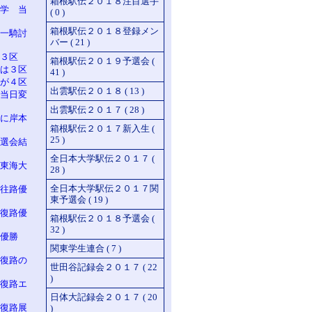
箱根駅伝２０１８注目選手
学 当
( 0 )
箱根駅伝２０１８登録メン
一騎討
バー ( 21 )
３区
箱根駅伝２０１９予選会 (
は３区
41 )
が４区
出雲駅伝２０１８ ( 13 )
当日変
出雲駅伝２０１７ ( 28 )
に岸本
箱根駅伝２０１７新入生 (
25 )
選会結
全日本大学駅伝２０１７ (
東海大
28 )
全日本大学駅伝２０１７関
往路優
東予選会 ( 19 )
復路優
箱根駅伝２０１８予選会 (
32 )
 優勝
関東学生連合 ( 7 )
復路の
世田谷記録会２０１７ ( 22
)
復路エ
日体大記録会２０１７ ( 20
復路展
)