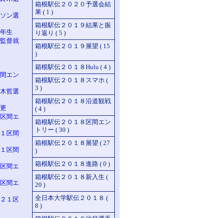
箱根駅伝２０２０予選会結
果 ( 1 )
ソン選
箱根駅伝２０１９結果と振
年生
り返り ( 5 )
監督就
箱根駅伝２０１９展望 ( 15
)
箱根駅伝２０１８Hulu ( 4 )
間エン
箱根駅伝２０１８スマホ (
3 )
木哲選
箱根駅伝２０１８沿道観戦
更
( 4 )
区間エ
箱根駅伝２０１８区間エン
トリー ( 30 )
１区間
箱根駅伝２０１８展望 ( 27
１区間
)
箱根駅伝２０１８進路 ( 0 )
区間エ
箱根駅伝２０１８新入生 (
区間エ
20 )
全日本大学駅伝２０１８ (
２１区
8 )