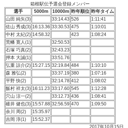
箱根駅伝予選会登録メンバー
選手
5000m
10000m
昨年順位
昨年タイム
山田 純矢(3)
33:14.43
526
1:11:41
佐山 秀成(3)
16:13.36
33:30.53
475
1:10:01
中村 太紀(2)
14:58.32
423
1:08:24
荒幡 寛人(1)
32:50.53
石塚 巧真(2)
32:43.23
押本 大誠(1)
33:51.76
弘重 諒介(2)
15:27.15
32:19.84
484
1:10:10
森 雅弘(2)
33:37.19
380
1:07:16
平野 快(2)
32:14.78
412
1:08:02
飯村 祥太(3)
16:11.23
33:17.60
545
1:12:28
穴山 涼一(2)
33:12.73
436
1:08:41
碓井 健也(3)
15:57.88
32:56.59
470
1:09:50
余川 周(2)
15:35.97
吉岡 淳(1)
15:52.37
2017年10月15日