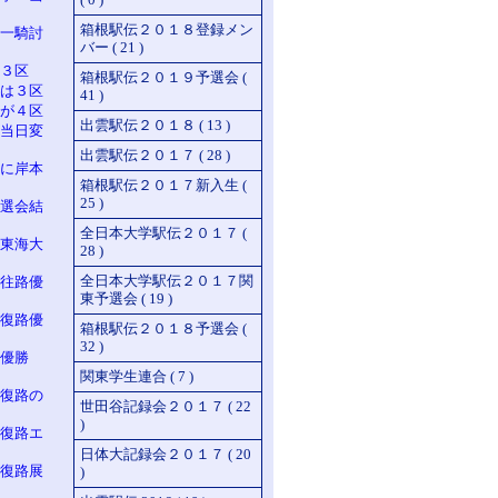
箱根駅伝２０１８登録メン
一騎討
バー ( 21 )
３区
箱根駅伝２０１９予選会 (
は３区
41 )
が４区
出雲駅伝２０１８ ( 13 )
当日変
出雲駅伝２０１７ ( 28 )
に岸本
箱根駅伝２０１７新入生 (
25 )
選会結
全日本大学駅伝２０１７ (
東海大
28 )
全日本大学駅伝２０１７関
往路優
東予選会 ( 19 )
復路優
箱根駅伝２０１８予選会 (
32 )
 優勝
関東学生連合 ( 7 )
復路の
世田谷記録会２０１７ ( 22
)
復路エ
日体大記録会２０１７ ( 20
復路展
)