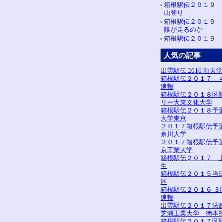
箱根駅伝２０１９
山登り
箱根駅伝２０１９
誰が走るのか
箱根駅伝２０１９ 
人気の記事
出雲駅伝 2016 順天
箱根駅伝２０１７ 
速報
箱根駅伝２０１８区
リー大東文化大学
箱根駅伝２０１８予
大学東京
２０１７箱根駅伝予
奈川大学
２０１７箱根駅伝予
京工業大学
箱根駅伝２０１７ 
生
箱根駅伝２０１５当
区
箱根駅伝２０１６ ３
速報
出雲駅伝２０１７法
芝浦工業大学 徳本
箱根駅伝２０１７区