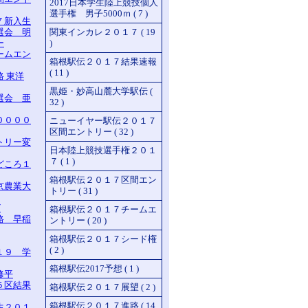
2017日本学生陸上競技個人
選手権 男子5000ｍ ( 7 )
７新入生
選会 明
関東インカレ２０１７ ( 19
ー
)
ームエン
箱根駅伝２０１７結果速報
( 11 )
 東洋
黒姫・妙高山麓大学駅伝 (
選会 亜
32 )
００００
ニューイヤー駅伝２０１７
区間エントリー ( 32 )
トリー変
日本陸上競技選手権２０１
７ ( 1 )
どころ１
箱根駅伝２０１７区間エン
京農業大
トリー ( 31 )
ビ
箱根駅伝２０１７チームエ
路 早稲
ントリー ( 20 )
箱根駅伝２０１７シード権
( 2 )
１９ 学
箱根駅伝2017予想 ( 1 )
修平
５区結果
箱根駅伝２０１７展望 ( 2 )
箱根駅伝２０１７進路 ( 14
生２０１