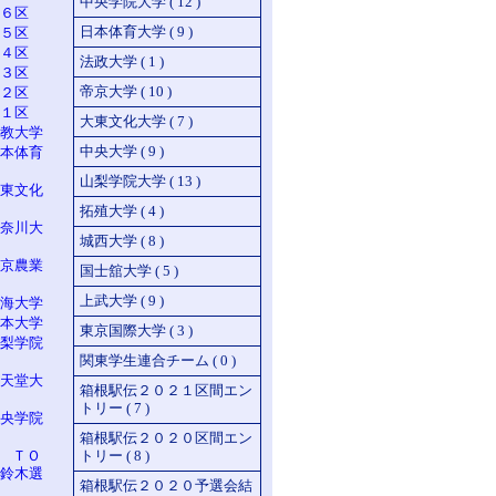
中央学院大学 ( 12 )
６区
日本体育大学 ( 9 )
５区
４区
法政大学 ( 1 )
３区
帝京大学 ( 10 )
２区
１区
大東文化大学 ( 7 )
教大学
中央大学 ( 9 )
本体育
山梨学院大学 ( 13 )
東文化
拓殖大学 ( 4 )
奈川大
城西大学 ( 8 )
京農業
国士舘大学 ( 5 )
上武大学 ( 9 )
海大学
本大学
東京国際大学 ( 3 )
梨学院
関東学生連合チーム ( 0 )
天堂大
箱根駅伝２０２１区間エン
トリー ( 7 )
央学院
箱根駅伝２０２０区間エン
n ＴＯ
トリー ( 8 )
鈴木選
箱根駅伝２０２０予選会結