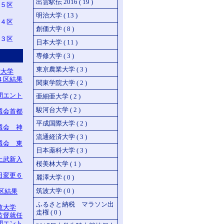
出雲駅伝 2016 ( 19 )
 ５区
明治大学 ( 13 )
 ４区
創価大学 ( 8 )
３区
日本大学 ( 11 )
専修大学 ( 3 )
東京農業大学 ( 3 )
堂大学
４区結果
関東学院大学 ( 2 )
間エント
亜細亜大学 ( 2 )
駿河台大学 ( 2 )
選会首都
平成国際大学 ( 2 )
選会 神
流通経済大学 ( 3 )
選会 東
日本薬科大学 ( 3 )
上武新入
桜美林大学 ( 1 )
日変更６
麗澤大学 ( 0 )
筑波大学 ( 0 )
区結果
ふるさと納税 マラソン出
政大学
走権 ( 0 )
監督就任
間エント