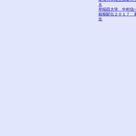
６
早稲田大学 中村信
箱根駅伝２０１７ 
生