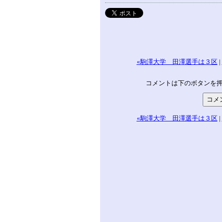
«駒澤大学 田澤選手は３区
|
コメントは下のボタンを
«駒澤大学 田澤選手は３区
|