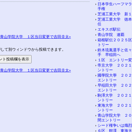
日本学生ハーフマラ
手権
芝浦工業大学 新１
芝浦工業大学 徳本
任
エキスポ駅伝
青山学院 連覇
青山学院大学 １区当日変更で吉田圭太»
箱根駅伝２０２５区
トリー
押して別ウィンドウから投稿できます。
鈴木琉胤選手と佐々
手 早稲田へ
１区 エントリー変
帝京大学 ２０２１
ントリー
青山学院大学 １区当日変更で吉田圭太»
國學院大學 ２０２
エントリー
早稲田大学 ２０２
エントリー
駒澤大学 ２０２１
ントリー
東海大学 ２０２１
ントリー
青山学院大学 ２０
間エントリー
シード権争いは熾烈
６区 館澤 東海大