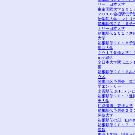
リー 日本大学
東京国際大学２０１
２０１６箱根駅伝予
治学院大学エントリ
箱根駅伝２０１６チ
トリー日本大学
箱根駅伝２０１７進路
大学
箱根駅伝２０１８予
細亜大学
２０１７創価大学１
ｍ記録会
全日本大学駅伝エン
更
箱根駅伝２０１６み
０区
関東地区予選会 東
学エントリー
出雲駅伝 2016 テレ
箱根駅伝２０１７進
田大学
往路優勝 東洋大学
箱根駅伝予選会２０
習院大学
箱根駅伝の刻 山本
箱根駅伝２０１７ 
速報
東海大学陸上部新入