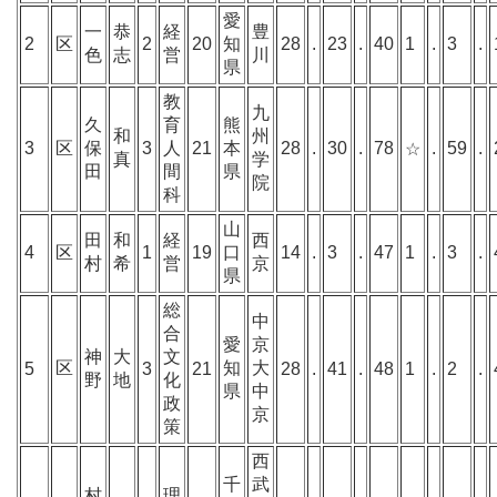
愛
一
恭
経
豊
2
区
2
20
知
28
.
23
.
40
1
.
3
.
色
志
営
川
県
教
九
久
育
熊
和
州
3
区
保
3
人
21
本
28
.
30
.
78
.
59
.
☆
真
学
田
間
県
院
科
山
田
和
経
西
4
区
1
19
口
14
.
3
.
47
1
.
3
.
村
希
営
京
県
総
中
合
愛
京
神
大
文
区
知
大
5
3
21
28
.
41
.
48
1
.
2
.
野
地
化
県
中
政
京
策
西
千
武
村
理