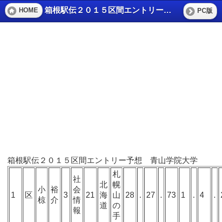
箱根駅伝２０１５区間エントリー予想 青山学院大学
HOME
PC版
箱根駅伝２０１５区間エントリー予想 青山学院大学
札
社
北
幌
小
裕
会
1
区
3
21
海
山
28
.
27
.
73
1
.
4
.
椋
介
情
道
の
報
手