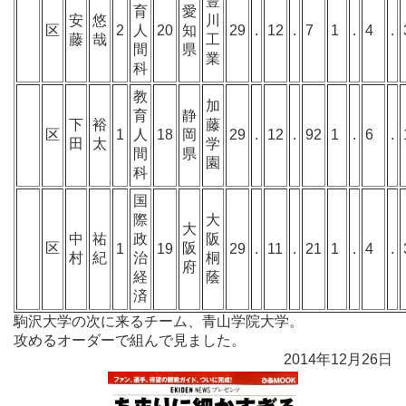
豊
育
愛
安
悠
川
区
2
人
20
知
29
.
12
.
7
1
.
4
.
藤
哉
工
間
県
業
科
教
加
育
静
下
裕
藤
区
1
人
18
岡
29
.
12
.
92
1
.
6
.
田
太
学
間
県
園
科
国
際
大
大
中
祐
政
阪
区
阪
1
19
29
.
11
.
21
1
.
4
.
村
紀
治
桐
府
経
蔭
済
駒沢大学の次に来るチーム、青山学院大学。
攻めるオーダーで組んで見ました。
2014年12月26日