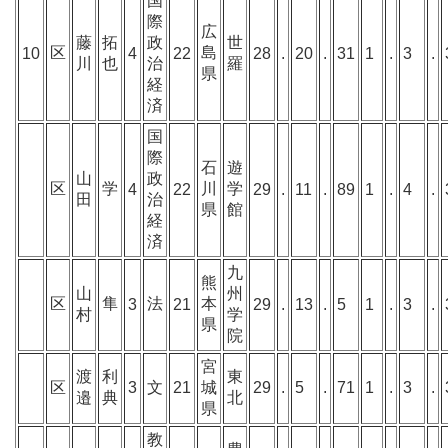
国
際
広
藤
拓
政
世
区
島
10
4
22
28
.
20
.
31
1
.
3
.
川
也
治
羅
県
経
済
国
際
石
遊
山
政
区
学
川
学
4
22
29
.
11
.
89
1
.
4
.
田
治
県
館
経
済
九
熊
山
州
区
隼
法
本
3
21
29
.
13
.
5
1
.
3
.
村
学
県
院
宮
渡
利
東
区
3
文
21
城
29
.
5
.
71
1
.
3
.
邉
典
北
県
教