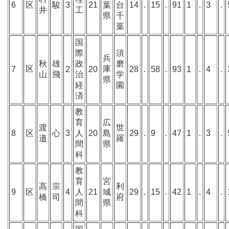
6
区
駿
3
21
葉
台
14
.
15
.
91
1
.
3
.
井
工
県
千
葉
国
際
須
兵
秋
雄
政
磨
区
庫
7
2
20
28
.
58
.
93
1
.
4
.
山
飛
治
学
県
経
園
済
教
育
広
渡
世
8
区
心
3
人
20
島
29
.
9
.
47
1
.
3
.
邉
羅
間
県
科
教
育
宮
高
宗
利
9
区
4
人
21
城
29
.
15
.
42
1
.
4
.
橋
司
府
間
県
科