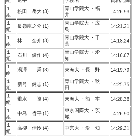
組
選手
学校名
資格記録
１
青山学院大 ・福
松田 岳大 (3)
14:26.93
組
井
１
青山学院大 ・広
長嶺龍之介 (1)
14:21.21
組
島
１
青山学院大 ・千
林 奎介 (3)
14:18.24
組
葉
１
青山学院大 ・愛
石川 優作 (4)
14:16.67
組
知
１
湯澤 舜 (3)
東海大 ・長 野
14:19.79
組
１
青山学院大 ・秋
新号 健志 (1)
14:25.75
組
田
１
垂水 隆 (4)
東海大 ・熊 本
14:28.36
組
１
東京国際大 ・茨
中島 哲平 (1)
14:26.90
組
城
１
高柳 佳怜 (4)
中京大 ・愛 知
14:29.31
組