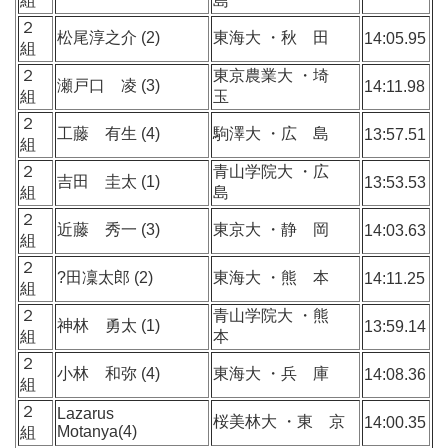
組
島
２
松尾淳之介 (2)
東海大 ・秋 田
14:05.95
組
２
東京農業大 ・埼
瀬戸口 凌 (3)
14:11.98
組
玉
２
工藤 有生 (4)
駒澤大 ・広 島
13:57.51
組
２
青山学院大 ・広
吉田 圭太 (1)
13:53.53
組
島
２
近藤 秀一 (3)
東京大 ・静 岡
14:03.63
組
２
?田凜太郎 (2)
東海大 ・熊 本
14:11.25
組
２
青山学院大 ・熊
神林 勇太 (1)
13:59.14
組
本
２
小林 和弥 (4)
東海大 ・兵 庫
14:08.36
組
２
Lazarus
桜美林大 ・東 京
14:00.35
Motanya(4)
組