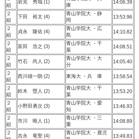
岩見 秀哉 (1)
14:06.39
組
庫
２
青山学院大 ・静
下田 裕太 (4)
13:53.96
組
岡
２
青山学院大 ・広
貞永 隆佑 (4)
14:10.82
組
島
２
青山学院大 ・千
富田 浩之 (3)
14:08.51
組
葉
２
青山学院大 ・大
竹石 尚人 (2)
14:05.40
組
分
２
西川雄一朗 (2)
東海大 ・兵 庫
13:58.54
組
２
青山学院大 ・千
鈴木 塁人 (2)
13:53.20
組
葉
２
青山学院大 ・愛
小野田勇次 (3)
13:46.93
組
知
２
青山学院大 ・三
市川 唯人 (1)
14:08.89
組
重
２
青山学院大 ・鹿児
吉永 竜聖 (4)
13:49.83