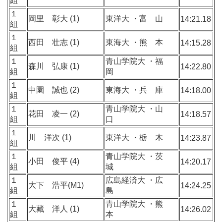
組
１
岡里 彰大 (1)
東洋大 ・富 山
14:21.18
組
１
西田 壮志 (1)
東海大 ・熊 本
14:15.28
組
１
青山学院大 ・福
森川 弘康 (1)
14:22.80
組
岡
１
中園 誠也 (2)
東海大 ・兵 庫
14:18.00
組
１
青山学院大 ・山
花田 凌一 (2)
14:18.57
組
口
１
川 洋次 (1)
東洋大 ・栃 木
14:23.87
組
１
青山学院大 ・茨
小田 俊平 (4)
14:20.17
組
城
１
広島経済大 ・広
大下 浩平(M1)
14:24.25
組
島
１
青山学院大 ・熊
大藏 洋人 (1)
14:26.02
組
本