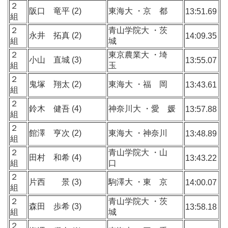
２
阪口 竜平 (2)
東海大 ・京 都
13:51.69
組
２
青山学院大 ・茨
永井 拓真 (2)
14:09.35
組
城
２
東京農業大 ・埼
小山 直城 (3)
13:55.07
組
玉
２
鬼塚 翔太 (2)
東海大 ・福 岡
13:43.61
組
２
鈴木 健吾 (4)
神奈川大 ・愛 媛
13:57.88
組
２
館澤 亨次 (2)
東海大 ・神奈川
13:48.89
組
２
青山学院大 ・山
田村 和希 (4)
13:43.22
組
口
２
片西 景 (3)
駒澤大 ・東 京
14:00.07
組
２
青山学院大 ・茨
森田 歩希 (3)
13:58.18
組
城
２