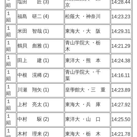
塩田 匠 (3)
14:28.44
組
京
１
福島 研二 (4)
松蔭大 ・神奈川
14:23.23
組
１
米田 智哉 (1)
東海大 ・大 阪
14:29.31
組
１
青山学院大 ・栃
鶴貝 彪雅 (1)
14:21.29
組
木
１
田上 建 (1)
東洋大 ・熊 本
14:24.38
組
１
青山学院大 ・千
中根 滉稀 (2)
14:16.11
組
葉
１
川瀬 翔矢 (1)
皇學館大 ・三 重
14:23.89
組
１
上村 亮太 (1)
東海大 ・兵 庫
14:27.92
組
１
中村 駆 (2)
東洋大 ・山 口
14:25.50
組
１
木村 理来 (2)
東海大 ・栃 木
14:21.78