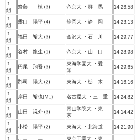
１
齋藤 槙 (3)
帝京大 ・群 馬
14:26.58
組
１
露口 陽平 (4)
静岡大 ・静 岡
14:23.13
組
１
福田 裕大 (3)
金沢大 ・石 川
14:29.77
組
１
谷村 龍生 (1)
帝京大 ・山 口
14:28.98
組
１
東海学園大 ・愛
円尾 翔吾 (3)
14:29.65
組
知
１
郡司 陽大 (2)
東海大 ・栃 木
14:16.16
組
１
岸田 裕也(M1)
名古屋大 ・三 重
14:24.82
組
１
青山学院大 ・東
山田 滉介 (3)
14:14.42
組
京
１
小松 陽平 (2)
東海大 ・北海道
14:21.90
組
１
東京工業大 ・東