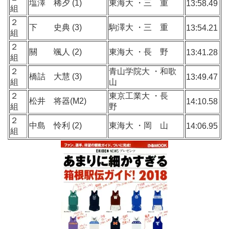
塩澤 稀夕 (1)
東海大 ・三 重
13:58.49
組
２
下 史典 (3)
駒澤大 ・三 重
13:54.21
組
２
關 颯人 (2)
東海大 ・長 野
13:41.28
組
２
青山学院大 ・和歌
橋詰 大慧 (3)
13:49.47
組
山
２
東京工業大 ・長
松井 将器(M2)
14:10.58
組
野
２
中島 怜利 (2)
東海大 ・岡 山
14:06.95
組