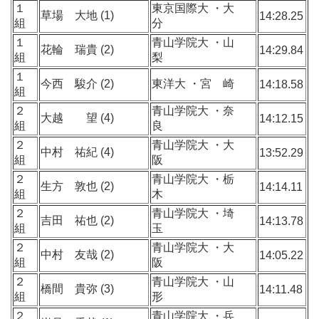
１
東京国際大 ・大
草場 大地 (1)
14:28.25
組
分
１
青山学院大 ・山
花輪 瑞貴 (2)
14:29.84
組
梨
１
今西 駿介 (2)
東洋大 ・宮 崎
14:18.58
組
２
青山学院大 ・奈
大越 望 (4)
14:12.15
組
良
２
青山学院大 ・大
中村 祐紀 (4)
13:52.29
組
阪
２
青山学院大 ・栃
生方 敦也 (2)
14:14.11
組
木
２
青山学院大 ・埼
吉田 祐也 (2)
14:13.78
組
玉
２
青山学院大 ・大
中村 友哉 (2)
14:05.22
組
阪
２
青山学院大 ・山
橋間 貴弥 (3)
14:11.48
組
形
２
青山学院大 ・兵