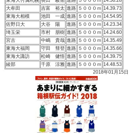
東海大付属札幌
長田 駿佑
進路
５０００ｍ
14.36.28
大牟田
吉富 裕太
進路
５０００ｍ
14.39.73
東海大相模
池田 一成
進路
５０００ｍ
14.54.95
佐野日大
大谷 陽
進路
５０００ｍ
14.23.34
埼玉栄
市村 朋樹
進路
５０００ｍ
14.24.60
宮古
中嶋 貴哉
進路
５０００ｍ
14.35.49
東海大福岡
守田 彗登
進路
５０００ｍ
14.35.66
東海大諏訪
松崎 健悟
進路
５０００ｍ
14.39.75
綾部
千原 涼雅
進路
５０００ｍ
14.48.53
2018年01月15日